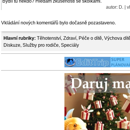
Bydlí tu někdo? Hledám zkušenosti se školkami.
autor: D. | 
Vkládání nových komentářů bylo dočasně pozastaveno.
Hlavní rubriky:
Těhotenství
,
Zdraví
,
Péče o dítě
,
Výchova dít
Diskuze
,
Služby pro rodiče
,
Speciály