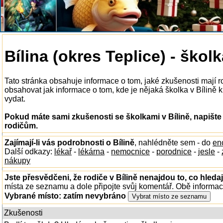
Bílina (okres Teplice) - škol
Tato stránka obsahuje informace o tom, jaké zkušenosti mají r
obsahovat jak informace o tom, kde je nějaká školka v Bílině k 
vydat.
Pokud máte sami zkušenosti se školkami v Bílině, napište
rodičům.
Zajímají-li vás podrobnosti o Bílině
, nahlédněte sem - do
en
Další odkazy:
lékař
-
lékárna
-
nemocnice
-
porodnice
-
jesle
-
nákupy
Jste přesvědčeni, že rodiče v Bílině nenajdou to, co hledaj
místa ze seznamu a dole připojte svůj komentář. Obě informa
Vybrané místo:
zatím nevybráno
Zkušenosti