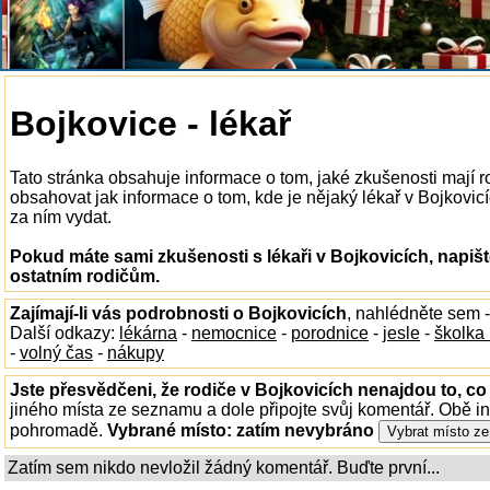
Bojkovice - lékař
Tato stránka obsahuje informace o tom, jaké zkušenosti mají r
obsahovat jak informace o tom, kde je nějaký lékař v Bojkovicíc
za ním vydat.
Pokud máte sami zkušenosti s lékaři v Bojkovicích, napiš
ostatním rodičům.
Zajímají-li vás podrobnosti o Bojkovicích
, nahlédněte sem 
Další odkazy:
lékárna
-
nemocnice
-
porodnice
-
jesle
-
školka
-
volný čas
-
nákupy
Jste přesvědčeni, že rodiče v Bojkovicích nenajdou to, co
jiného místa ze seznamu a dole připojte svůj komentář. Obě i
pohromadě.
Vybrané místo:
zatím nevybráno
Zatím sem nikdo nevložil žádný komentář. Buďte první...