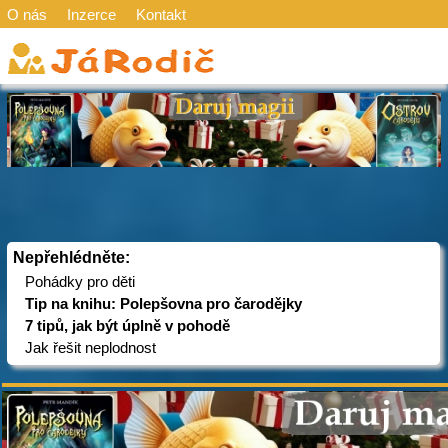
O nás
Inzerce
Kontakt
Nepřehlédněte:
Pohádky pro děti
Tip na knihu: Polepšovna pro čarodějky
7 tipů, jak být úplně v pohodě
Jak řešit neplodnost