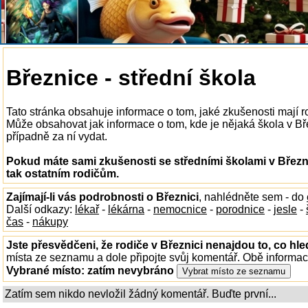
Březnice - střední škola
Tato stránka obsahuje informace o tom, jaké zkušenosti mají ro
Může obsahovat jak informace o tom, kde je nějaká škola v Březn
případně za ní vydat.
Pokud máte sami zkušenosti se středními školami v Březni
tak ostatním rodičům.
Zajímají-li vás podrobnosti o Březnici
, nahlédněte sem - do
Další odkazy:
lékař
-
lékárna
-
nemocnice
-
porodnice
-
jesle
-
čas
-
nákupy
Jste přesvědčeni, že rodiče v Březnici nenajdou to, co hle
místa ze seznamu a dole připojte svůj komentář. Obě informa
Vybrané místo:
zatím nevybráno
Zatím sem nikdo nevložil žádný komentář. Buďte první...