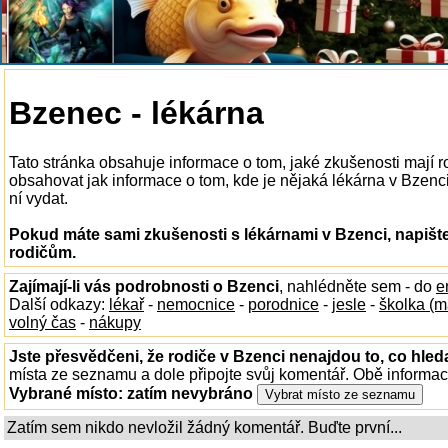
Bzenec - lékárna
Tato stránka obsahuje informace o tom, jaké zkušenosti mají 
obsahovat jak informace o tom, kde je nějaká lékárna v Bzenci 
ní vydat.
Pokud máte sami zkušenosti s lékárnami v Bzenci, napišt
rodičům.
Zajímají-li vás podrobnosti o Bzenci
, nahlédněte sem - do
e
Další odkazy:
lékař
-
nemocnice
-
porodnice
-
jesle
-
školka (m
volný čas
-
nákupy
Jste přesvědčeni, že rodiče v Bzenci nenajdou to, co hled
místa ze seznamu a dole připojte svůj komentář. Obě informa
Vybrané místo:
zatím nevybráno
Zatím sem nikdo nevložil žádný komentář. Buďte první...