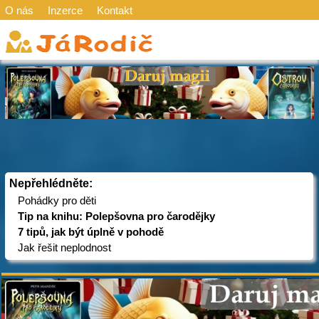
O nás
Inzerce
Kontakt
Nepřehlédněte:
Pohádky pro děti
Tip na knihu: Polepšovna pro čarodějky
7 tipů, jak být úplně v pohodě
Jak řešit neplodnost