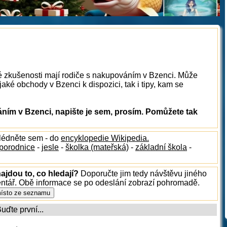
ké zkušenosti mají rodiče s nakupováním v Bzenci. Může
aké obchody v Bzenci k dispozici, tak i tipy, kam se
ím v Bzenci, napište je sem, prosím. Pomůžete tak
hlédněte sem - do
encyklopedie Wikipedia.
porodnice
-
jesle
-
školka (mateřská)
-
základní škola
-
ajdou to, co hledají?
Doporučte jim tedy návštěvu jiného
entář. Obě informace se po odeslání zobrazí pohromadě.
ďte první...