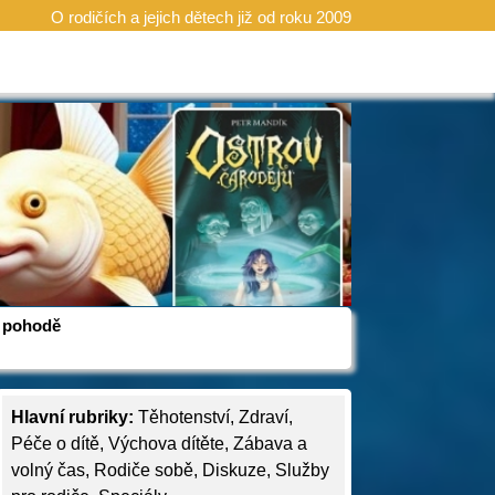
O rodičích a jejich dětech již od roku 2009
 v pohodě
Hlavní rubriky:
Těhotenství
,
Zdraví
,
Péče o dítě
,
Výchova dítěte
,
Zábava a
volný čas
,
Rodiče sobě
,
Diskuze
,
Služby