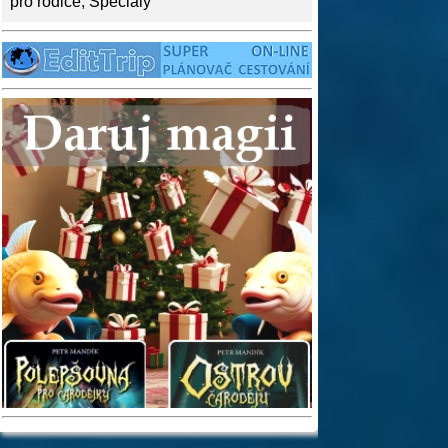
pro rodiče
,
Speciály