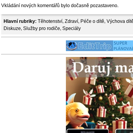
Vkládání nových komentářů bylo dočasně pozastaveno.
Hlavní rubriky:
Těhotenství
,
Zdraví
,
Péče o dítě
,
Výchova dít
Diskuze
,
Služby pro rodiče
,
Speciály