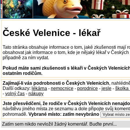
České Velenice - lékař
Tato stránka obsahuje informace o tom, jaké zkušenosti mají r
obsahovat jak informace o tom, kde je nějaký lékař v Českých Ve
případně za ním vydat.
Pokud máte sami zkušenosti s lékaři v Českých Velenicích
ostatním rodičům.
Zajímají-li vás podrobnosti o Českých Velenicích
, nahlédn
Další odkazy:
lékárna
-
nemocnice
-
porodnice
-
jesle
-
školka
-
volný čas
-
nákupy
Jste přesvědčeni, že rodiče v Českých Velenicích nenajdou
návštěvu jiného místa ze seznamu a dole připojte svůj koment
pohromadě.
Vybrané místo:
zatím nevybráno
Zatím sem nikdo nevložil žádný komentář. Buďte první...