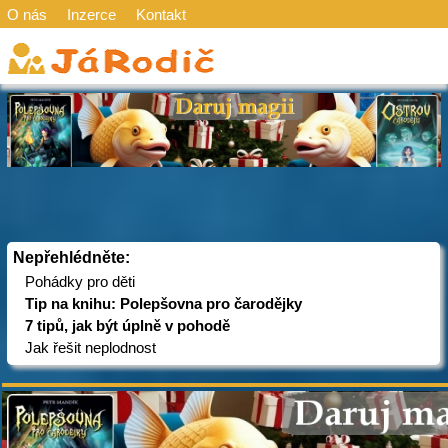
O nás
Inzerce
Kontakt
Nepřehlédněte:
Pohádky pro děti
Tip na knihu: Polepšovna pro čarodějky
7 tipů, jak být úplně v pohodě
Jak řešit neplodnost