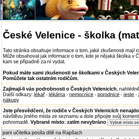
České Velenice - školka (ma
Tato stránka obsahuje informace o tom, jaké zkušenosti mají 
Může obsahovat jak informace o tom, kde je nějaká školka v Čes
kam se případně za ní vydat.
Pokud máte sami zkušenosti se školkami v Českých Veleni
Pomůžete tak ostatním rodičům.
Zajímají-li vás podrobnosti o Českých Velenicích
, nahlédn
Další odkazy:
lékař
-
lékárna
-
nemocnice
-
porodnice
-
jesle
-
nákupy
Jste přesvědčeni, že rodiče v Českých Velenicích nenajdou
návštěvu jiného místa ze seznamu a dole připojte svůj koment
pohromadě.
Vybrané místo:
zatím nevybráno
pani učitelka posíla dítě na Rapšach