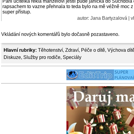
Pani ucitelka rekla manželovi jestli pude janička do Suchdol
rapsachem to vazne přehnala to teda bylo na mě véžně moc z 
super přístup.
autor:
Jana Bartyzalová
| v
Vkládání nových komentářů bylo dočasně pozastaveno.
Hlavní rubriky:
Těhotenství
,
Zdraví
,
Péče o dítě
,
Výchova dít
Diskuze
,
Služby pro rodiče
,
Speciály