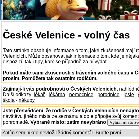
České Velenice - volný čas
Tato stránka obsahuje informace o tom, jaké zkušenosti mají 
Velenicích. Může obsahovat jak informace o tom, kde je něja
dispozici, tak i tipy, kam se případně za ní vydat.
Pokud máte sami zkušenosti s trávením volného času v Če
prosím. Pomůžete tak ostatním rodičům.
Zajímají-li vás podrobnosti o Českých Velenicích
, nahlédn
Další odkazy:
lékař
-
lékárna
-
nemocnice
-
porodnice
-
jesle
-
škola
-
nákupy
Jste přesvědčeni, že rodiče v Českých Velenicích nenajdou
návštěvu jiného místa ze seznamu a dole připojte svůj koment
pohromadě.
Vybrané místo:
zatím nevybráno
Zatím sem nikdo nevložil žádný komentář. Buďte první...