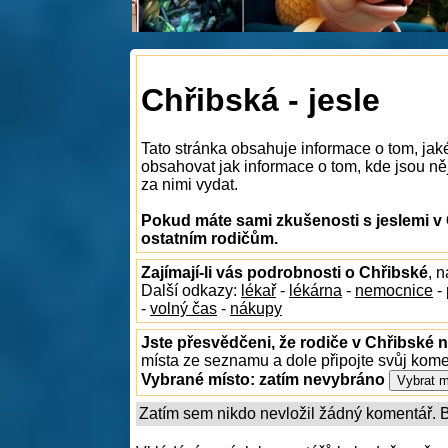
Chřibská - jesle
Tato stránka obsahuje informace o tom, jak
obsahovat jak informace o tom, kde jsou něja
za nimi vydat.
Pokud máte sami zkušenosti s jeslemi v 
ostatním rodičům.
Zajímají-li vás podrobnosti o Chřibské
, 
Další odkazy:
lékař
-
lékárna
-
nemocnice
-
-
volný čas
-
nákupy
Jste přesvědčeni, že rodiče v Chřibské n
místa ze seznamu a dole připojte svůj kom
Vybrané místo:
zatím nevybráno
Zatím sem nikdo nevložil žádný komentář. Bu