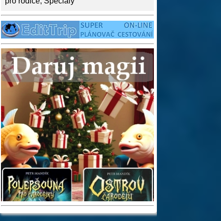
pro rodiče
,
Speciály