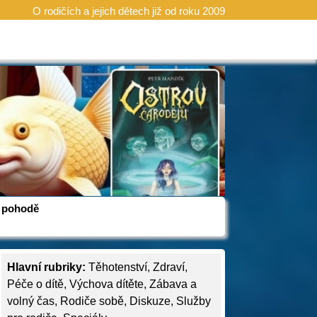
O rodičích a jejich dětech již od roku 2009
 v pohodě
Hlavní rubriky:
Těhotenství
,
Zdraví
,
Péče o dítě
,
Výchova dítěte
,
Zábava a
volný čas
,
Rodiče sobě
,
Diskuze
,
Služby