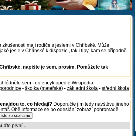
é zkušenosti mají rodiče s jeslemi v Chřibské. Může
ké jesle v Chřibské k dispozici, tak i tipy, kam se případně
Chřibské, napište je sem, prosím. Pomůžete tak
nahlédněte sem - do
encyklopedie Wikipedia.
porodnice
-
školka (mateřská)
-
základní škola
-
střední škola
enajdou to, co hledají?
Doporučte jim tedy návštěvu jiného
entář. Obě informace se po odeslání zobrazí pohromadě.
ďte první...