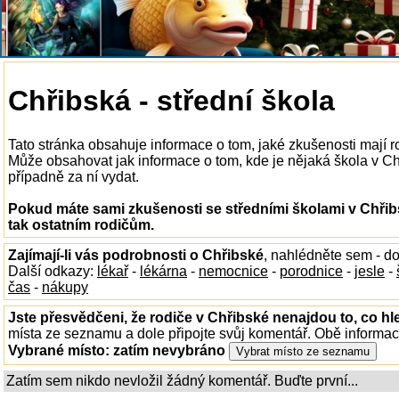
Chřibská - střední škola
Tato stránka obsahuje informace o tom, jaké zkušenosti mají r
Může obsahovat jak informace o tom, kde je nějaká škola v Chři
případně za ní vydat.
Pokud máte sami zkušenosti se středními školami v Chřib
tak ostatním rodičům.
Zajímají-li vás podrobnosti o Chřibské
, nahlédněte sem - d
Další odkazy:
lékař
-
lékárna
-
nemocnice
-
porodnice
-
jesle
-
čas
-
nákupy
Jste přesvědčeni, že rodiče v Chřibské nenajdou to, co hl
místa ze seznamu a dole připojte svůj komentář. Obě informa
Vybrané místo:
zatím nevybráno
Zatím sem nikdo nevložil žádný komentář. Buďte první...