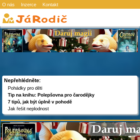
O nás
Inzerce
Kontakt
Nepřehlédněte:
Pohádky pro děti
Tip na knihu: Polepšovna pro čarodějky
7 tipů, jak být úplně v pohodě
Jak řešit neplodnost