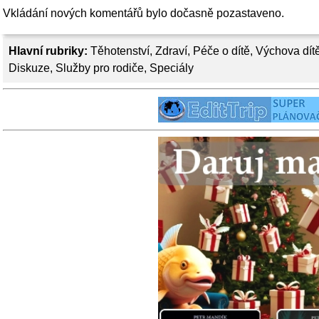
Vkládání nových komentářů bylo dočasně pozastaveno.
Hlavní rubriky:
Těhotenství
,
Zdraví
,
Péče o dítě
,
Výchova dít
Diskuze
,
Služby pro rodiče
,
Speciály