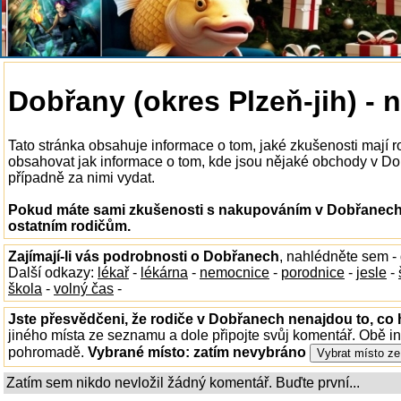
Dobřany (okres Plzeň-jih) - 
Tato stránka obsahuje informace o tom, jaké zkušenosti mají
obsahovat jak informace o tom, kde jsou nějaké obchody v Dobř
případně za nimi vydat.
Pokud máte sami zkušenosti s nakupováním v Dobřanech, 
ostatním rodičům.
Zajímají-li vás podrobnosti o Dobřanech
, nahlédněte sem -
Další odkazy:
lékař
-
lékárna
-
nemocnice
-
porodnice
-
jesle
-
škola
-
volný čas
-
Jste přesvědčeni, že rodiče v Dobřanech nenajdou to, co 
jiného místa ze seznamu a dole připojte svůj komentář. Obě i
pohromadě.
Vybrané místo:
zatím nevybráno
Zatím sem nikdo nevložil žádný komentář. Buďte první...