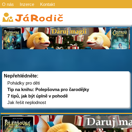
O nás
Inzerce
Kontakt
Nepřehlédněte:
Pohádky pro děti
Tip na knihu: Polepšovna pro čarodějky
7 tipů, jak být úplně v pohodě
Jak řešit neplodnost