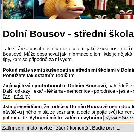
Dolní Bousov - střední škola
Tato stránka obsahuje informace o tom, jaké zkušenosti mají r
Bousově. Může obsahovat jak informace o tom, kde je nějaká š
tipy, kam se případně za ní vydat.
Pokud máte sami zkušenosti se středními školami v Dolní
Pomůžete tak ostatním rodičům.
Zajímají-li vás podrobnosti o Dolním Bousově
, nahlédněte
Další odkazy:
lékař
-
lékárna
-
nemocnice
-
porodnice
-
jesle
-
čas
-
nákupy
Jste přesvědčeni, že rodiče v Dolním Bousově nenajdou to
návštěvu jiného místa ze seznamu a dole připojte svůj koment
pohromadě.
Vybrané místo:
zatím nevybráno
Zatím sem nikdo nevložil žádný komentář. Buďte první...