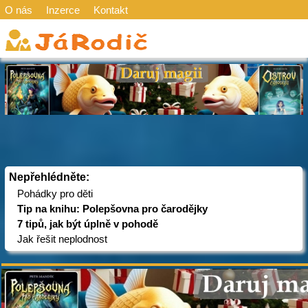
O nás
Inzerce
Kontakt
Nepřehlédněte:
Pohádky pro děti
Tip na knihu: Polepšovna pro čarodějky
7 tipů, jak být úplně v pohodě
Jak řešit neplodnost