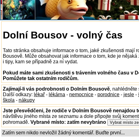
Dolní Bousov - volný čas
Tato stránka obsahuje informace o tom, jaké zkušenosti mají 
Bousově. Může obsahovat jak informace o tom, kde je nějaká 
i tipy, kam se případně za ní vydat.
Pokud máte sami zkušenosti s trávením volného času v Do
Pomůžete tak ostatním rodičům.
Zajímají-li vás podrobnosti o Dolním Bousově
, nahlédněte
Další odkazy:
lékař
-
lékárna
-
nemocnice
-
porodnice
-
jesle
-
škola
-
nákupy
Jste přesvědčeni, že rodiče v Dolním Bousově nenajdou to
návštěvu jiného místa ze seznamu a dole připojte svůj koment
pohromadě.
Vybrané místo:
zatím nevybráno
Zatím sem nikdo nevložil žádný komentář. Buďte první...