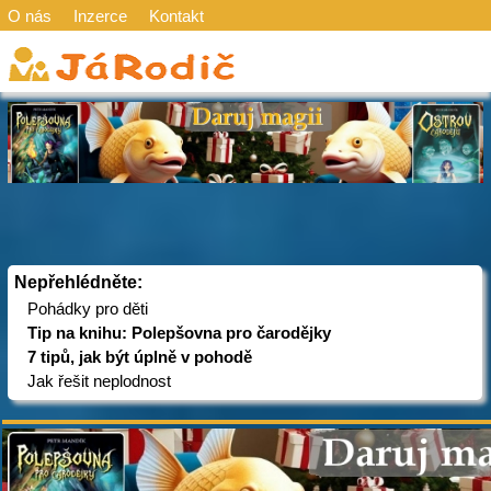
O nás
Inzerce
Kontakt
Nepřehlédněte:
Pohádky pro děti
Tip na knihu: Polepšovna pro čarodějky
7 tipů, jak být úplně v pohodě
Jak řešit neplodnost