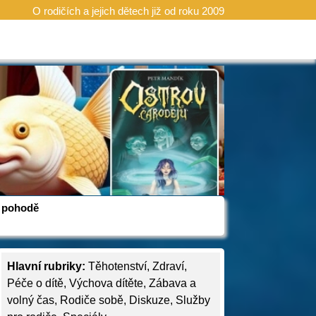
O rodičích a jejich dětech již od roku 2009
 v pohodě
Hlavní rubriky:
Těhotenství
,
Zdraví
,
Péče o dítě
,
Výchova dítěte
,
Zábava a
volný čas
,
Rodiče sobě
,
Diskuze
,
Služby