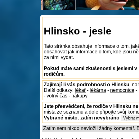
Hlinsko - jesle
Tato stránka obsahuje informace o tom, jak
obsahovat jak informace o tom, kde jsou něja
za nimi vydat.
Pokud máte sami zkušenosti s jeslemi v 
rodičům.
Zajímají-li vás podrobnosti o Hlinsku
, na
Další odkazy:
lékař
-
lékárna
-
nemocnice
-
-
volný čas
-
nákupy
Jste přesvědčeni, že rodiče v Hlinsku ne
místa ze seznamu a dole připojte svůj kom
Vybrané místo:
zatím nevybráno
Zatím sem nikdo nevložil žádný komentář. Bu