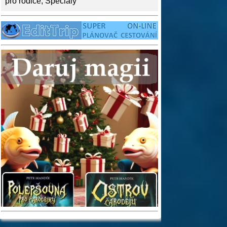
pro rodiče
,
Speciály