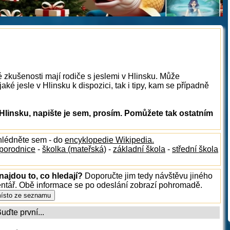
é zkušenosti mají rodiče s jeslemi v Hlinsku. Může
ké jesle v Hlinsku k dispozici, tak i tipy, kam se případně
Hlinsku, napište je sem, prosím. Pomůžete tak ostatním
hlédněte sem - do
encyklopedie Wikipedia.
porodnice
-
školka (mateřská)
-
základní škola
-
střední škola
najdou to, co hledají?
Doporučte jim tedy návštěvu jiného
entář. Obě informace se po odeslání zobrazí pohromadě.
ďte první...