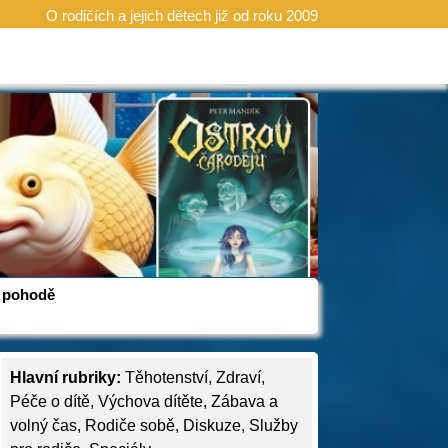
O rodičích a jejich dětech již od roku 2009
 v pohodě
Hlavní rubriky:
Těhotenství
,
Zdraví
,
Péče o dítě
,
Výchova dítěte
,
Zábava a
volný čas
,
Rodiče sobě
,
Diskuze
,
Služby