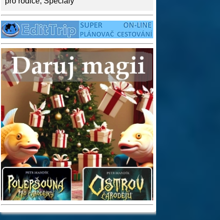
pro rodiče
,
Speciály