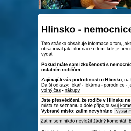
Hlinsko - nemocnic
Tato stránka obsahuje informace o tom, jak
obsahovat jak informace o tom, kde je nemoc
vydat.
Pokud máte sami zkušenosti s nemocnice
ostatním rodičům.
Zajímají-li vás podrobnosti o Hlinsku
, na
Další odkazy:
lékař
-
lékárna
-
porodnice
-
j
volný čas
-
nákupy
Jste přesvědčeni, že rodiče v Hlinsku ne
místa ze seznamu a dole připojte svůj kom
Vybrané místo:
zatím nevybráno
Zatím sem nikdo nevložil žádný komentář. Bu