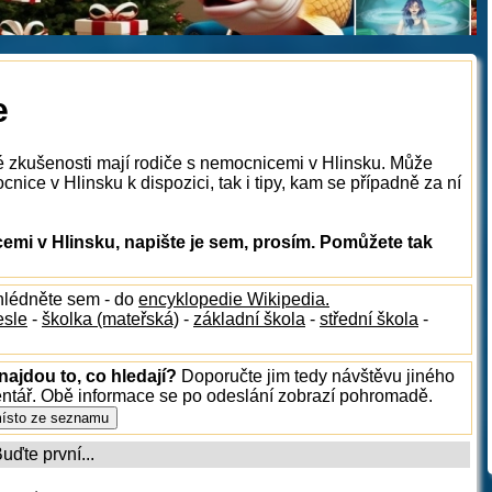
e
é zkušenosti mají rodiče s nemocnicemi v Hlinsku. Může
nice v Hlinsku k dispozici, tak i tipy, kam se případně za ní
mi v Hlinsku, napište je sem, prosím. Pomůžete tak
hlédněte sem - do
encyklopedie Wikipedia.
esle
-
školka (mateřská)
-
základní škola
-
střední škola
-
najdou to, co hledají?
Doporučte jim tedy návštěvu jiného
entář. Obě informace se po odeslání zobrazí pohromadě.
ďte první...