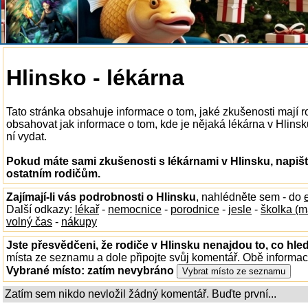
Hlinsko - lékárna
Tato stránka obsahuje informace o tom, jaké zkušenosti mají r
obsahovat jak informace o tom, kde je nějaká lékárna v Hlinsku 
ní vydat.
Pokud máte sami zkušenosti s lékárnami v Hlinsku, napišt
ostatním rodičům.
Zajímají-li vás podrobnosti o Hlinsku
, nahlédněte sem - do
Další odkazy:
lékař
-
nemocnice
-
porodnice
-
jesle
-
školka (m
volný čas
-
nákupy
Jste přesvědčeni, že rodiče v Hlinsku nenajdou to, co hled
místa ze seznamu a dole připojte svůj komentář. Obě informa
Vybrané místo:
zatím nevybráno
Zatím sem nikdo nevložil žádný komentář. Buďte první...