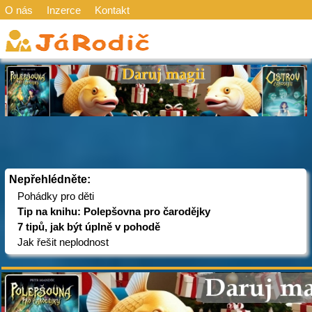
O nás
Inzerce
Kontakt
Nepřehlédněte:
Pohádky pro děti
Tip na knihu: Polepšovna pro čarodějky
7 tipů, jak být úplně v pohodě
Jak řešit neplodnost