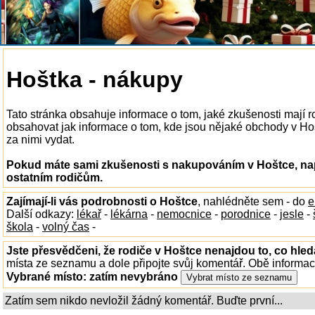
Hoštka - nákupy
Tato stránka obsahuje informace o tom, jaké zkušenosti mají
obsahovat jak informace o tom, kde jsou nějaké obchody v Hošt
za nimi vydat.
Pokud máte sami zkušenosti s nakupováním v Hoštce, nap
ostatním rodičům.
Zajímají-li vás podrobnosti o Hoštce
, nahlédněte sem - do
e
Další odkazy:
lékař
-
lékárna
-
nemocnice
-
porodnice
-
jesle
-
škola
-
volný čas
-
Jste přesvědčeni, že rodiče v Hoštce nenajdou to, co hled
místa ze seznamu a dole připojte svůj komentář. Obě informa
Vybrané místo:
zatím nevybráno
Zatím sem nikdo nevložil žádný komentář. Buďte první...