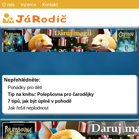
O nás
Inzerce
Kontakt
Nepřehlédněte:
Pohádky pro děti
Tip na knihu: Polepšovna pro čarodějky
7 tipů, jak být úplně v pohodě
Jak řešit neplodnost