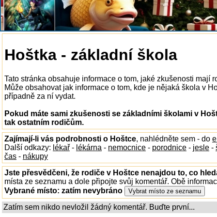
Hoštka - základní škola
Tato stránka obsahuje informace o tom, jaké zkušenosti mají r
Může obsahovat jak informace o tom, kde je nějaká škola v Hošt
případně za ní vydat.
Pokud máte sami zkušenosti se základními školami v Hošt
tak ostatním rodičům.
Zajímají-li vás podrobnosti o Hoštce
, nahlédněte sem - do
e
Další odkazy:
lékař
-
lékárna
-
nemocnice
-
porodnice
-
jesle
-
čas
-
nákupy
Jste přesvědčeni, že rodiče v Hoštce nenajdou to, co hled
místa ze seznamu a dole připojte svůj komentář. Obě informa
Vybrané místo:
zatím nevybráno
Zatím sem nikdo nevložil žádný komentář. Buďte první...