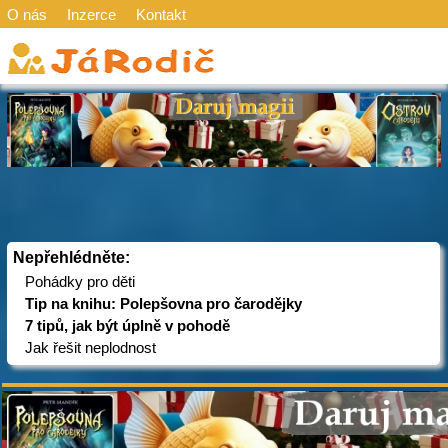
O nás
Inzerce
Kontakt
Nepřehlédněte:
Pohádky pro děti
Tip na knihu: Polepšovna pro čarodějky
7 tipů, jak být úplně v pohodě
Jak řešit neplodnost