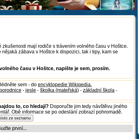
é zkušenosti mají rodiče s trávením volného času v Hoštce.
nějaká zábava v Hoštce k dispozici, tak i tipy, kam se
olného času v Hoštce, napište je sem, prosím.
hlédněte sem - do
encyklopedie Wikipedia.
porodnice
-
jesle
-
školka (mateřská)
-
základní škola
-
ajdou to, co hledají?
Doporučte jim tedy návštěvu jiného
entář. Obě informace se po odeslání zobrazí pohromadě.
ďte první...