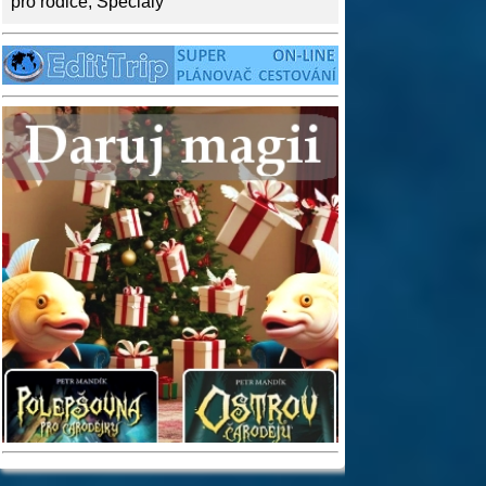
pro rodiče
,
Speciály