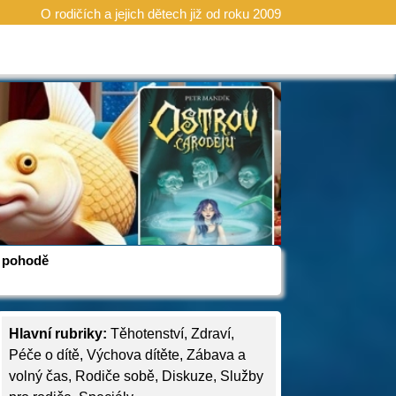
O rodičích a jejich dětech již od roku 2009
 v pohodě
Hlavní rubriky:
Těhotenství
,
Zdraví
,
Péče o dítě
,
Výchova dítěte
,
Zábava a
volný čas
,
Rodiče sobě
,
Diskuze
,
Služby