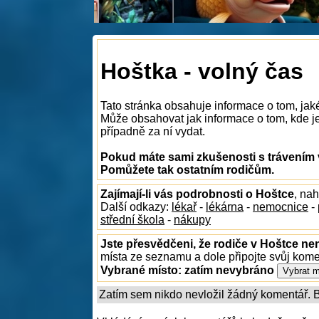
Hoštka - volný čas
Tato stránka obsahuje informace o tom, jak
Může obsahovat jak informace o tom, kde je 
případně za ní vydat.
Pokud máte sami zkušenosti s trávením v
Pomůžete tak ostatním rodičům.
Zajímají-li vás podrobnosti o Hoštce
, na
Další odkazy:
lékař
-
lékárna
-
nemocnice
-
střední škola
-
nákupy
Jste přesvědčeni, že rodiče v Hoštce nen
místa ze seznamu a dole připojte svůj kom
Vybrané místo:
zatím nevybráno
Zatím sem nikdo nevložil žádný komentář. Bu