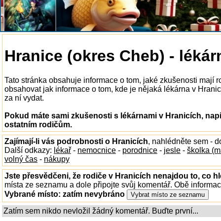
Hranice (okres Cheb) - lékár
Tato stránka obsahuje informace o tom, jaké zkušenosti mají r
obsahovat jak informace o tom, kde je nějaká lékárna v Hranicíc
za ní vydat.
Pokud máte sami zkušenosti s lékárnami v Hranicích, napi
ostatním rodičům.
Zajímají-li vás podrobnosti o Hranicích
, nahlédněte sem - 
Další odkazy:
lékař
-
nemocnice
-
porodnice
-
jesle
-
školka (m
volný čas
-
nákupy
Jste přesvědčeni, že rodiče v Hranicích nenajdou to, co hl
místa ze seznamu a dole připojte svůj komentář. Obě informa
Vybrané místo:
zatím nevybráno
Zatím sem nikdo nevložil žádný komentář. Buďte první...