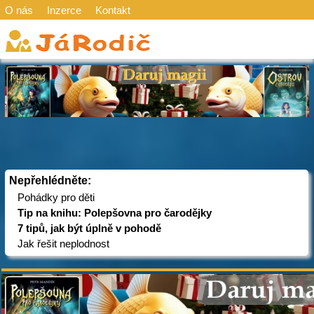
O nás
Inzerce
Kontakt
Nepřehlédněte:
Pohádky pro děti
Tip na knihu: Polepšovna pro čarodějky
7 tipů, jak být úplně v pohodě
Jak řešit neplodnost