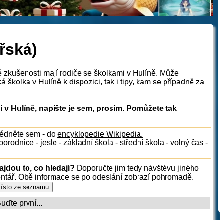
řská)
é zkušenosti mají rodiče se školkami v Hulíně. Může
 školka v Hulíně k dispozici, tak i tipy, kam se případně za
v Hulíně, napište je sem, prosím. Pomůžete tak
lédněte sem - do
encyklopedie Wikipedia.
porodnice
-
jesle
-
základní škola
-
střední škola
-
volný čas
-
ajdou to, co hledají?
Doporučte jim tedy návštěvu jiného
entář. Obě informace se po odeslání zobrazí pohromadě.
ďte první...