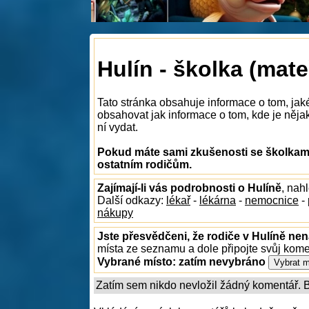
Hulín - školka (mate
Tato stránka obsahuje informace o tom, jak
obsahovat jak informace o tom, kde je nějaká
ní vydat.
Pokud máte sami zkušenosti se školkami 
ostatním rodičům.
Zajímají-li vás podrobnosti o Hulíně
, nah
Další odkazy:
lékař
-
lékárna
-
nemocnice
-
nákupy
Jste přesvědčeni, že rodiče v Hulíně nen
místa ze seznamu a dole připojte svůj kom
Vybrané místo:
zatím nevybráno
Zatím sem nikdo nevložil žádný komentář. Bu