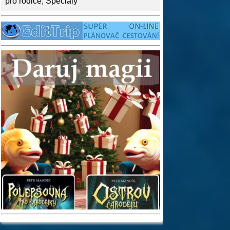
pro rodiče
,
Speciály