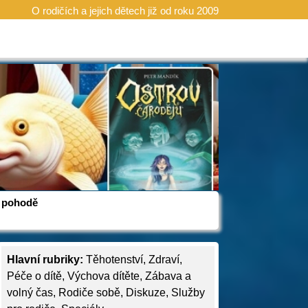
O rodičích a jejich dětech již od roku 2009
 v pohodě
Hlavní rubriky:
Těhotenství
,
Zdraví
,
Péče o dítě
,
Výchova dítěte
,
Zábava a
volný čas
,
Rodiče sobě
,
Diskuze
,
Služby