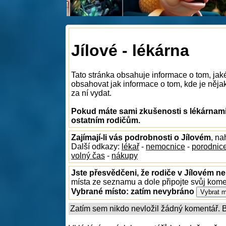
Jílové - lékárna
Tato stránka obsahuje informace o tom, jak
obsahovat jak informace o tom, kde je nějaká
za ní vydat.
Pokud máte sami zkušenosti s lékárnami 
ostatním rodičům.
Zajímají-li vás podrobnosti o Jílovém
, na
Další odkazy:
lékař
-
nemocnice
-
porodnic
volný čas
-
nákupy
Jste přesvědčeni, že rodiče v Jílovém ne
místa ze seznamu a dole připojte svůj kom
Vybrané místo:
zatím nevybráno
Zatím sem nikdo nevložil žádný komentář. Bu