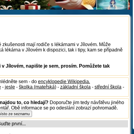
é zkušenosti mají rodiče s lékárnami v Jílovém. Může
 lékárna v Jílovém k dispozici, tak i tipy, kam se případně
v Jílovém, napište je sem, prosím. Pomůžete tak
hlédněte sem - do
encyklopedie Wikipedia.
e
-
jesle
-
školka (mateřská)
-
základní škola
-
střední škola
-
najdou to, co hledají?
Doporučte jim tedy návštěvu jiného
entář. Obě informace se po odeslání zobrazí pohromadě.
ďte první...