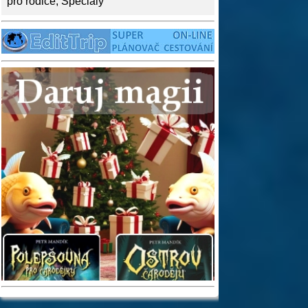
pro rodiče
,
Speciály