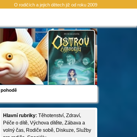
O rodičích a jejich dětech již od roku 2009
 v pohodě
Hlavní rubriky:
Těhotenství
,
Zdraví
,
Péče o dítě
,
Výchova dítěte
,
Zábava a
volný čas
,
Rodiče sobě
,
Diskuze
,
Služby