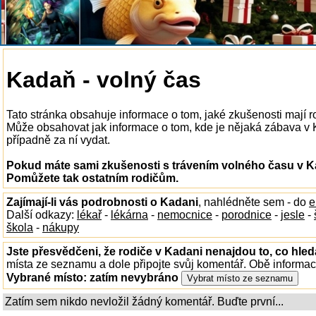
Kadaň - volný čas
Tato stránka obsahuje informace o tom, jaké zkušenosti mají 
Může obsahovat jak informace o tom, kde je nějaká zábava v Ka
případně za ní vydat.
Pokud máte sami zkušenosti s trávením volného času v Ka
Pomůžete tak ostatním rodičům.
Zajímají-li vás podrobnosti o Kadani
, nahlédněte sem - do
e
Další odkazy:
lékař
-
lékárna
-
nemocnice
-
porodnice
-
jesle
-
škola
-
nákupy
Jste přesvědčeni, že rodiče v Kadani nenajdou to, co hled
místa ze seznamu a dole připojte svůj komentář. Obě informa
Vybrané místo:
zatím nevybráno
Zatím sem nikdo nevložil žádný komentář. Buďte první...