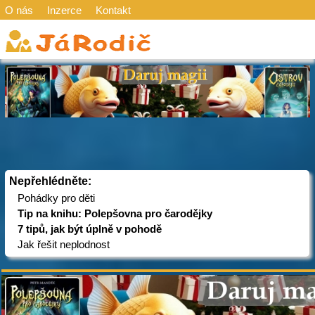
O nás
Inzerce
Kontakt
Nepřehlédněte:
Pohádky pro děti
Tip na knihu: Polepšovna pro čarodějky
7 tipů, jak být úplně v pohodě
Jak řešit neplodnost