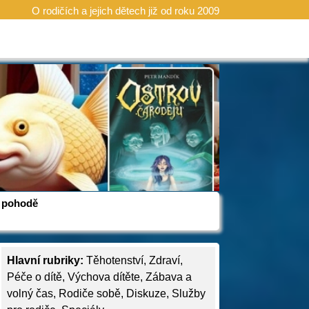
O rodičích a jejich dětech již od roku 2009
 v pohodě
Hlavní rubriky:
Těhotenství
,
Zdraví
,
Péče o dítě
,
Výchova dítěte
,
Zábava a
volný čas
,
Rodiče sobě
,
Diskuze
,
Služby