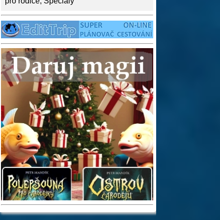
pro rodiče
,
Speciály