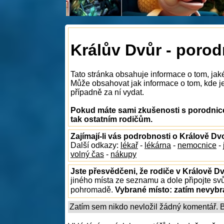
Králův Dvůr - porod
Tato stránka obsahuje informace o tom, jak
Může obsahovat jak informace o tom, kde je 
případně za ní vydat.
Pokud máte sami zkušenosti s porodnice
tak ostatním rodičům.
Zajímají-li vás podrobnosti o Králově Dv
Další odkazy:
lékař
-
lékárna
-
nemocnice
-
volný čas
-
nákupy
Jste přesvědčeni, že rodiče v Králově Dv
jiného místa ze seznamu a dole připojte sv
pohromadě.
Vybrané místo:
zatím nevyb
Zatím sem nikdo nevložil žádný komentář. Bu