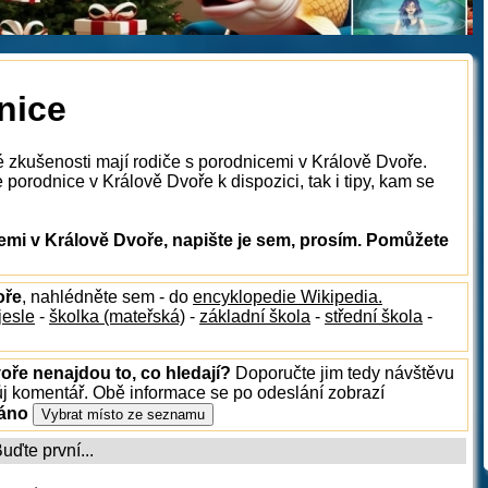
nice
é zkušenosti mají rodiče s porodnicemi v Králově Dvoře.
porodnice v Králově Dvoře k dispozici, tak i tipy, kam se
mi v Králově Dvoře, napište je sem, prosím. Pomůžete
oře
, nahlédněte sem - do
encyklopedie Wikipedia.
jesle
-
školka (mateřská)
-
základní škola
-
střední škola
-
oře nenajdou to, co hledají?
Doporučte jim tedy návštěvu
ůj komentář. Obě informace se po odeslání zobrazí
ráno
ďte první...