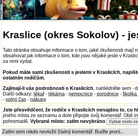
Kraslice (okres Sokolov) - je
Tato stránka obsahuje informace o tom, jaké zkušenosti mají r
obsahovat jak informace o tom, kde jsou nějaké jesle v Kraslicí
za nimi vydat.
Pokud máte sami zkušenosti s jeslemi v Kraslicích, napišt
ostatním rodičům.
Zajímají-li vás podrobnosti o Kraslicích
, nahlédněte sem - 
Další odkazy:
lékař
-
lékárna
-
nemocnice
-
porodnice
-
školka
-
volný čas
-
nákupy
Jste přesvědčeni, že rodiče v Kraslicích nenajdou to, co h
jiného místa ze seznamu a dole připojte svůj komentář. Obě i
pohromadě.
Vybrané místo:
zatím nevybráno
Zatím sem nikdo nevložil žádný komentář. Buďte první...