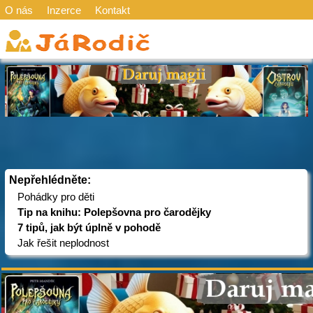
O nás
Inzerce
Kontakt
Nepřehlédněte:
Pohádky pro děti
Tip na knihu: Polepšovna pro čarodějky
7 tipů, jak být úplně v pohodě
Jak řešit neplodnost