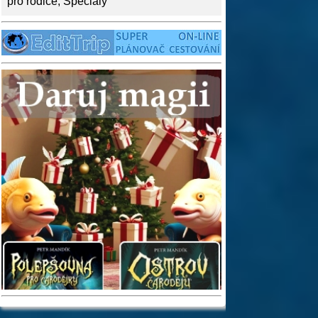
pro rodiče
,
Speciály