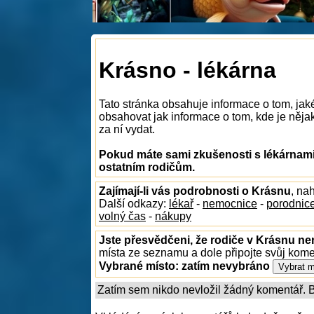
Krásno - lékárna
Tato stránka obsahuje informace o tom, jak
obsahovat jak informace o tom, kde je nějak
za ní vydat.
Pokud máte sami zkušenosti s lékárnami
ostatním rodičům.
Zajímají-li vás podrobnosti o Krásnu
, na
Další odkazy:
lékař
-
nemocnice
-
porodnic
volný čas
-
nákupy
Jste přesvědčeni, že rodiče v Krásnu nen
místa ze seznamu a dole připojte svůj kom
Vybrané místo:
zatím nevybráno
Zatím sem nikdo nevložil žádný komentář. Bu