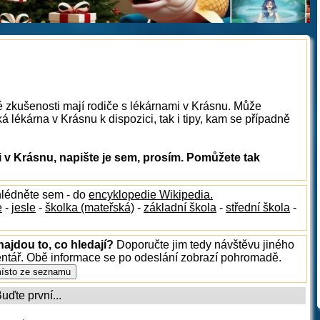
é zkušenosti mají rodiče s lékárnami v Krásnu. Může
á lékárna v Krásnu k dispozici, tak i tipy, kam se případně
 v Krásnu, napište je sem, prosím. Pomůžete tak
hlédněte sem - do
encyklopedie Wikipedia.
e
-
jesle
-
školka (mateřská)
-
základní škola
-
střední škola
-
ajdou to, co hledají?
Doporučte jim tedy návštěvu jiného
entář. Obě informace se po odeslání zobrazí pohromadě.
ďte první...