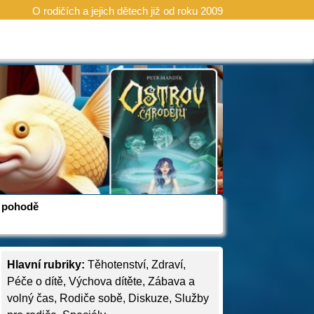
O rodičích a jejich dětech již od roku 2009
 v pohodě
Hlavní rubriky:
Těhotenství
,
Zdraví
,
Péče o dítě
,
Výchova dítěte
,
Zábava a
volný čas
,
Rodiče sobě
,
Diskuze
,
Služby