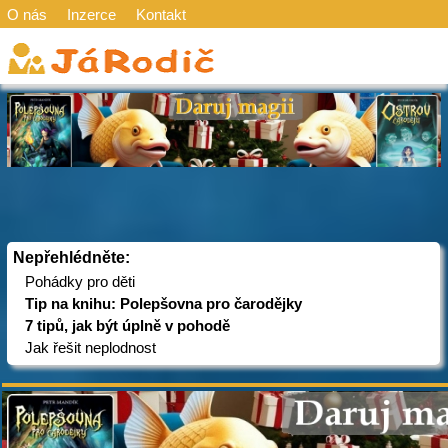
O nás
Inzerce
Kontakt
Nepřehlédněte:
Pohádky pro děti
Tip na knihu: Polepšovna pro čarodějky
7 tipů, jak být úplně v pohodě
Jak řešit neplodnost