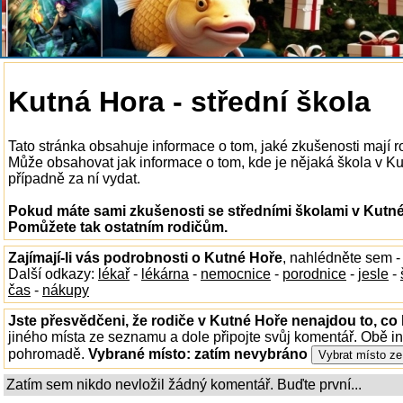
Kutná Hora - střední škola
Tato stránka obsahuje informace o tom, jaké zkušenosti mají r
Může obsahovat jak informace o tom, kde je nějaká škola v Kutn
případně za ní vydat.
Pokud máte sami zkušenosti se středními školami v Kutné 
Pomůžete tak ostatním rodičům.
Zajímají-li vás podrobnosti o Kutné Hoře
, nahlédněte sem 
Další odkazy:
lékař
-
lékárna
-
nemocnice
-
porodnice
-
jesle
-
čas
-
nákupy
Jste přesvědčeni, že rodiče v Kutné Hoře nenajdou to, co 
jiného místa ze seznamu a dole připojte svůj komentář. Obě i
pohromadě.
Vybrané místo:
zatím nevybráno
Zatím sem nikdo nevložil žádný komentář. Buďte první...