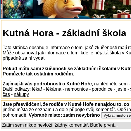
Kutná Hora - základní škola
Tato stránka obsahuje informace o tom, jaké zkušenosti mají 
Může obsahovat jak informace o tom, kde je nějaká škola v Kutn
případně za ní vydat.
Pokud máte sami zkušenosti se základními školami v Kutné
Pomůžete tak ostatním rodičům.
Zajímají-li vás podrobnosti o Kutné Hoře
, nahlédněte sem 
Další odkazy:
lékař
-
lékárna
-
nemocnice
-
porodnice
-
jesle
-
čas
-
nákupy
Jste přesvědčeni, že rodiče v Kutné Hoře nenajdou to, co 
jiného místa ze seznamu a dole připojte svůj komentář. Obě i
pohromadě.
Vybrané místo:
zatím nevybráno
Zatím sem nikdo nevložil žádný komentář. Buďte první...