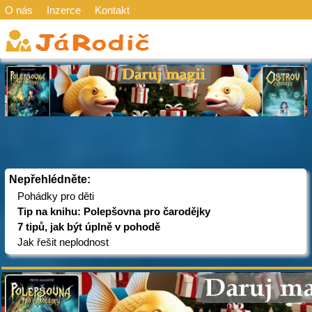
O nás
Inzerce
Kontakt
Nepřehlédněte:
Pohádky pro děti
Tip na knihu: Polepšovna pro čarodějky
7 tipů, jak být úplně v pohodě
Jak řešit neplodnost