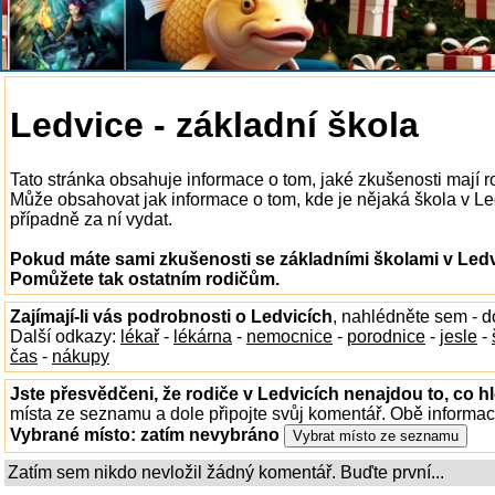
Ledvice - základní škola
Tato stránka obsahuje informace o tom, jaké zkušenosti mají r
Může obsahovat jak informace o tom, kde je nějaká škola v Ledv
případně za ní vydat.
Pokud máte sami zkušenosti se základními školami v Ledvi
Pomůžete tak ostatním rodičům.
Zajímají-li vás podrobnosti o Ledvicích
, nahlédněte sem - 
Další odkazy:
lékař
-
lékárna
-
nemocnice
-
porodnice
-
jesle
-
čas
-
nákupy
Jste přesvědčeni, že rodiče v Ledvicích nenajdou to, co hl
místa ze seznamu a dole připojte svůj komentář. Obě informa
Vybrané místo:
zatím nevybráno
Zatím sem nikdo nevložil žádný komentář. Buďte první...