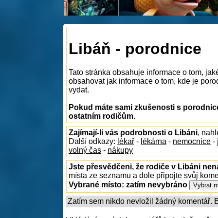
Libáň - porodnice
Tato stránka obsahuje informace o tom, jak
obsahovat jak informace o tom, kde je porodn
vydat.
Pokud máte sami zkušenosti s porodnicem
ostatním rodičům.
Zajímají-li vás podrobnosti o Libáni
, nah
Další odkazy:
lékař
-
lékárna
-
nemocnice
-
volný čas
-
nákupy
Jste přesvědčeni, že rodiče v Libáni nen
místa ze seznamu a dole připojte svůj kom
Vybrané místo:
zatím nevybráno
Zatím sem nikdo nevložil žádný komentář. Bu