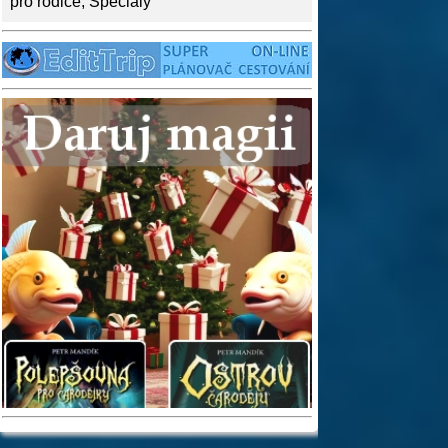
pro rodiče
,
Speciály