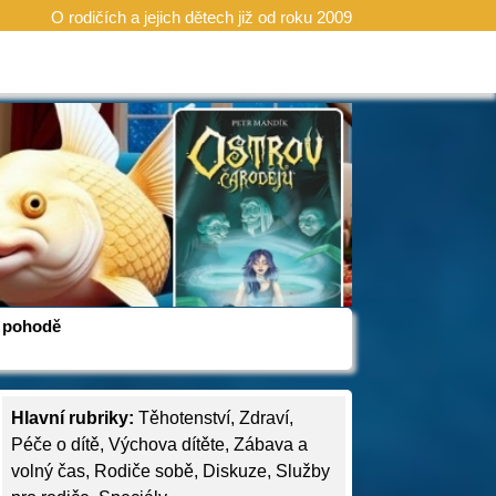
O rodičích a jejich dětech již od roku 2009
 v pohodě
Hlavní rubriky:
Těhotenství
,
Zdraví
,
Péče o dítě
,
Výchova dítěte
,
Zábava a
volný čas
,
Rodiče sobě
,
Diskuze
,
Služby