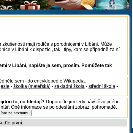
é zkušenosti mají rodiče s porodnicemi v Libáni. Může
ice v Libáni k dispozici, tak i tipy, kam se případně za ní
i v Libáni, napište je sem, prosím. Pomůžete tak
lédněte sem - do
encyklopedie Wikipedia.
jesle
-
školka (mateřská)
-
základní škola
-
střední škola
-
ajdou to, co hledají?
Doporučte jim tedy návštěvu jiného
entář. Obě informace se po odeslání zobrazí pohromadě.
ďte první...