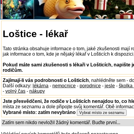
Loštice - lékař
Tato stránka obsahuje informace o tom, jaké zkušenosti mají r
jak informace o tom, kde je nějaký lékař v Lošticích k dispozici
Pokud máte sami zkušenosti s lékaři v Lošticích, napište 
rodičům.
Zajímají-li vás podrobnosti o Lošticích
, nahlédněte sem - d
Další odkazy:
lékárna
-
nemocnice
-
porodnice
-
jesle
-
školka
-
volný čas
-
nákupy
Jste přesvědčeni, že rodiče v Lošticích nenajdou to, co hl
místa ze seznamu a dole připojte svůj komentář. Obě informa
Vybrané místo:
zatím nevybráno
Zatím sem nikdo nevložil žádný komentář. Buďte první...