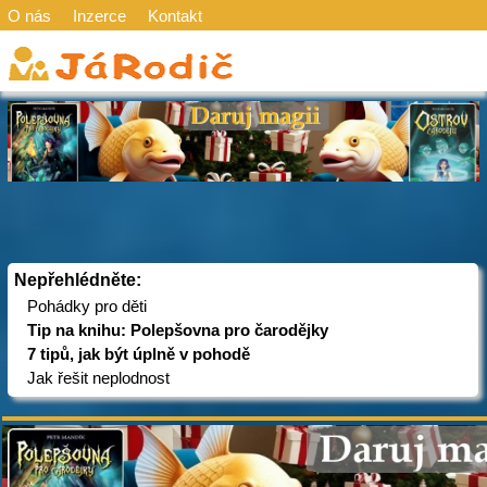
O nás
Inzerce
Kontakt
Nepřehlédněte:
Pohádky pro děti
Tip na knihu: Polepšovna pro čarodějky
7 tipů, jak být úplně v pohodě
Jak řešit neplodnost