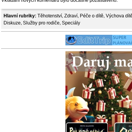
Vkládání nových komentářů bylo dočasně pozastaveno.
Hlavní rubriky:
Těhotenství
,
Zdraví
,
Péče o dítě
,
Výchova dít
Diskuze
,
Služby pro rodiče
,
Speciály