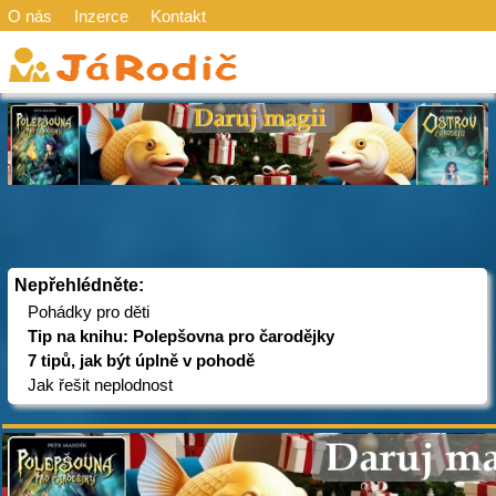
O nás
Inzerce
Kontakt
Nepřehlédněte:
Pohádky pro děti
Tip na knihu: Polepšovna pro čarodějky
7 tipů, jak být úplně v pohodě
Jak řešit neplodnost