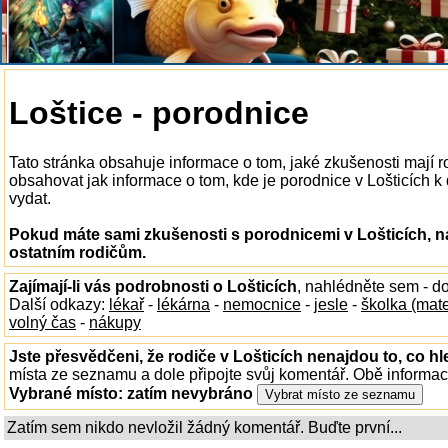
Loštice - porodnice
Tato stránka obsahuje informace o tom, jaké zkušenosti mají r
obsahovat jak informace o tom, kde je porodnice v Lošticích k d
vydat.
Pokud máte sami zkušenosti s porodnicemi v Lošticích, n
ostatním rodičům.
Zajímají-li vás podrobnosti o Lošticích
, nahlédněte sem - d
Další odkazy:
lékař
-
lékárna
-
nemocnice
-
jesle
-
školka (mat
volný čas
-
nákupy
Jste přesvědčeni, že rodiče v Lošticích nenajdou to, co hl
místa ze seznamu a dole připojte svůj komentář. Obě informa
Vybrané místo:
zatím nevybráno
Zatím sem nikdo nevložil žádný komentář. Buďte první...