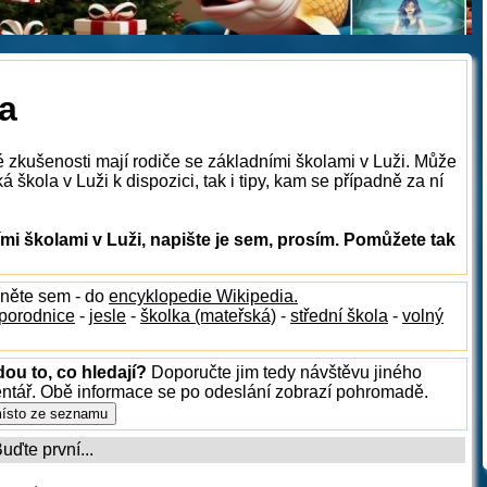
la
é zkušenosti mají rodiče se základními školami v Luži. Může
 škola v Luži k dispozici, tak i tipy, kam se případně za ní
i školami v Luži, napište je sem, prosím. Pomůžete tak
dněte sem - do
encyklopedie Wikipedia.
porodnice
-
jesle
-
školka (mateřská)
-
střední škola
-
volný
dou to, co hledají?
Doporučte jim tedy návštěvu jiného
entář. Obě informace se po odeslání zobrazí pohromadě.
ďte první...