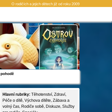
O rodičích a jejich dětech již od roku 2009
 v pohodě
Hlavní rubriky:
Těhotenství
,
Zdraví
,
Péče o dítě
,
Výchova dítěte
,
Zábava a
volný čas
,
Rodiče sobě
,
Diskuze
,
Služby