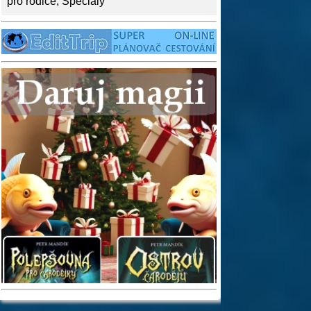
pro rodiče
,
Speciály