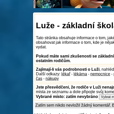
Luže - základní ško
Tato stránka obsahuje informace o tom, jak
obsahovat jak informace o tom, kde je nějaká
vydat.
Pokud máte sami zkušenosti se základním
ostatním rodičům.
Zajímají-li vás podrobnosti o Luži
, nahlé
Další odkazy:
lékař
-
lékárna
-
nemocnice
-
čas
-
nákupy
Jste přesvědčeni, že rodiče v Luži nenaj
místa ze seznamu a dole připojte svůj kom
Vybrané místo:
zatím nevybráno
Zatím sem nikdo nevložil žádný komentář. Bu