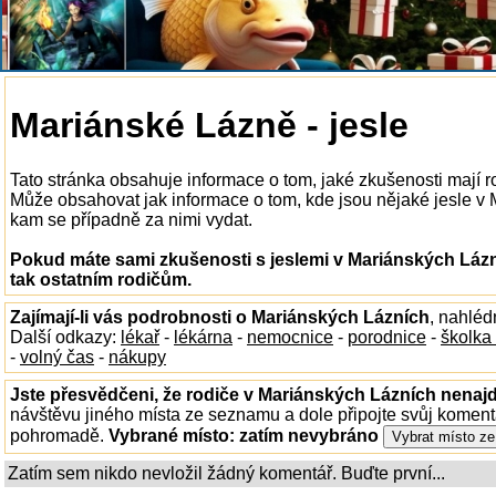
Mariánské Lázně - jesle
Tato stránka obsahuje informace o tom, jaké zkušenosti mají r
Může obsahovat jak informace o tom, kde jsou nějaké jesle v Ma
kam se případně za nimi vydat.
Pokud máte sami zkušenosti s jeslemi v Mariánských Lázn
tak ostatním rodičům.
Zajímají-li vás podrobnosti o Mariánských Lázních
, nahléd
Další odkazy:
lékař
-
lékárna
-
nemocnice
-
porodnice
-
školka
-
volný čas
-
nákupy
Jste přesvědčeni, že rodiče v Mariánských Lázních nenajd
návštěvu jiného místa ze seznamu a dole připojte svůj koment
pohromadě.
Vybrané místo:
zatím nevybráno
Zatím sem nikdo nevložil žádný komentář. Buďte první...