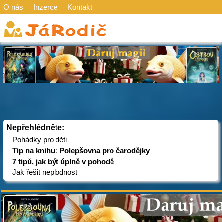
O nás
Inzerce
Kontakt
Nepřehlédněte:
Pohádky pro děti
Tip na knihu: Polepšovna pro čarodějky
7 tipů, jak být úplně v pohodě
Jak řešit neplodnost