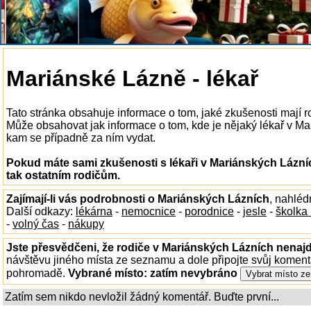
Mariánské Lázně - lékař
Tato stránka obsahuje informace o tom, jaké zkušenosti mají r
Může obsahovat jak informace o tom, kde je nějaký lékař v Mari
kam se případně za ním vydat.
Pokud máte sami zkušenosti s lékaři v Mariánských Lázní
tak ostatním rodičům.
Zajímají-li vás podrobnosti o Mariánských Lázních
, nahléd
Další odkazy:
lékárna
-
nemocnice
-
porodnice
-
jesle
-
školka
-
volný čas
-
nákupy
Jste přesvědčeni, že rodiče v Mariánských Lázních nenajd
návštěvu jiného místa ze seznamu a dole připojte svůj koment
pohromadě.
Vybrané místo:
zatím nevybráno
Zatím sem nikdo nevložil žádný komentář. Buďte první...