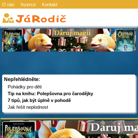
O nás
Inzerce
Kontakt
Nepřehlédněte:
Pohádky pro děti
Tip na knihu: Polepšovna pro čarodějky
7 tipů, jak být úplně v pohodě
Jak řešit neplodnost