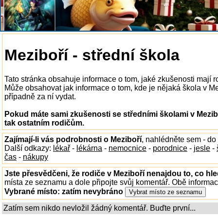
Meziboří - střední škola
Tato stránka obsahuje informace o tom, jaké zkušenosti mají r
Může obsahovat jak informace o tom, kde je nějaká škola v Mezi
případně za ní vydat.
Pokud máte sami zkušenosti se středními školami v Mezibo
tak ostatním rodičům.
Zajímají-li vás podrobnosti o Meziboří
, nahlédněte sem - do
Další odkazy:
lékař
-
lékárna
-
nemocnice
-
porodnice
-
jesle
-
čas
-
nákupy
Jste přesvědčeni, že rodiče v Meziboří nenajdou to, co hle
místa ze seznamu a dole připojte svůj komentář. Obě informa
Vybrané místo:
zatím nevybráno
Zatím sem nikdo nevložil žádný komentář. Buďte první...