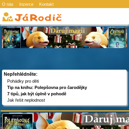
O nás
Inzerce
Kontakt
Nepřehlédněte:
Pohádky pro děti
Tip na knihu: Polepšovna pro čarodějky
7 tipů, jak být úplně v pohodě
Jak řešit neplodnost