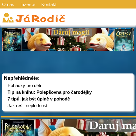
O nás
Inzerce
Kontakt
Nepřehlédněte:
Pohádky pro děti
Tip na knihu: Polepšovna pro čarodějky
7 tipů, jak být úplně v pohodě
Jak řešit neplodnost