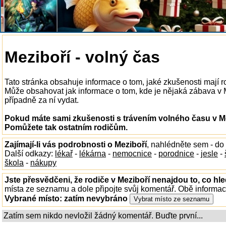
Meziboří - volný čas
Tato stránka obsahuje informace o tom, jaké zkušenosti mají r
Může obsahovat jak informace o tom, kde je nějaká zábava v Mez
případně za ní vydat.
Pokud máte sami zkušenosti s trávením volného času v Mez
Pomůžete tak ostatním rodičům.
Zajímají-li vás podrobnosti o Meziboří
, nahlédněte sem - do
Další odkazy:
lékař
-
lékárna
-
nemocnice
-
porodnice
-
jesle
-
škola
-
nákupy
Jste přesvědčeni, že rodiče v Meziboří nenajdou to, co hle
místa ze seznamu a dole připojte svůj komentář. Obě informa
Vybrané místo:
zatím nevybráno
Zatím sem nikdo nevložil žádný komentář. Buďte první...