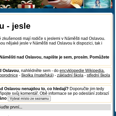
 - jesle
é zkušenosti mají rodiče s jeslemi v Náměšti nad Oslavou.
ou nějaké jesle v Náměšti nad Oslavou k dispozici, tak i
 Náměšti nad Oslavou, napište je sem, prosím. Pomůžete
ad Oslavou
, nahlédněte sem - do
encyklopedie Wikipedia.
porodnice
-
školka (mateřská)
-
základní škola
-
střední škola
ad Oslavou nenajdou to, co hledají?
Doporučte jim tedy
ipojte svůj komentář. Obě informace se po odeslání zobrazí
ráno
ďte první...