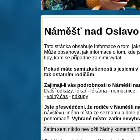
Náměšť nad Oslavou
Tato stránka obsahuje informace o tom, jak
Může obsahovat jak informace o tom, kde js
tipy, kam se případně za nimi vydat.
Pokud máte sami zkušenosti s jeslemi v
tak ostatním rodičům.
Zajímají-li vás podrobnosti o Náměšti n
Další odkazy:
lékař
-
lékárna
-
nemocnice
-
-
volný čas
-
nákupy
Jste přesvědčeni, že rodiče v Náměšti n
návštěvu jiného místa ze seznamu a dole př
pohromadě.
Vybrané místo:
zatím nevyb
Zatím sem nikdo nevložil žádný komentář. Bu