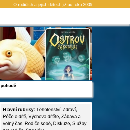
O rodičích a jejich dětech již od roku 2009
 v pohodě
Hlavní rubriky:
Těhotenství
,
Zdraví
,
Péče o dítě
,
Výchova dítěte
,
Zábava a
volný čas
,
Rodiče sobě
,
Diskuze
,
Služby