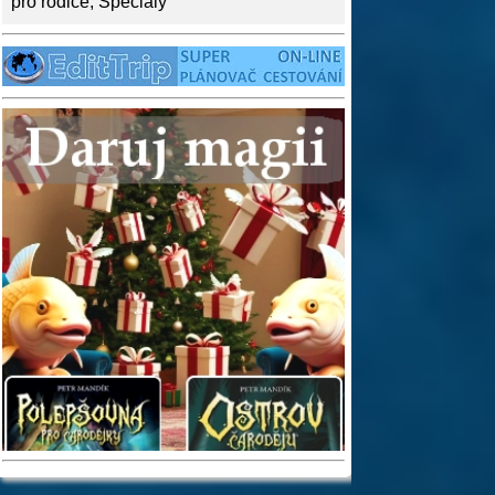
pro rodiče
,
Speciály