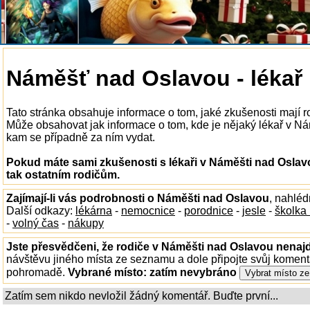
Náměšť nad Oslavou - lékař
Tato stránka obsahuje informace o tom, jaké zkušenosti mají r
Může obsahovat jak informace o tom, kde je nějaký lékař v Námě
kam se případně za ním vydat.
Pokud máte sami zkušenosti s lékaři v Náměšti nad Oslav
tak ostatním rodičům.
Zajímají-li vás podrobnosti o Náměšti nad Oslavou
, nahlé
Další odkazy:
lékárna
-
nemocnice
-
porodnice
-
jesle
-
školka
-
volný čas
-
nákupy
Jste přesvědčeni, že rodiče v Náměšti nad Oslavou nenajd
návštěvu jiného místa ze seznamu a dole připojte svůj koment
pohromadě.
Vybrané místo:
zatím nevybráno
Zatím sem nikdo nevložil žádný komentář. Buďte první...