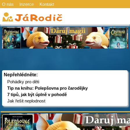
O nás
Inzerce
Kontakt
Nepřehlédněte:
Pohádky pro děti
Tip na knihu: Polepšovna pro čarodějky
7 tipů, jak být úplně v pohodě
Jak řešit neplodnost