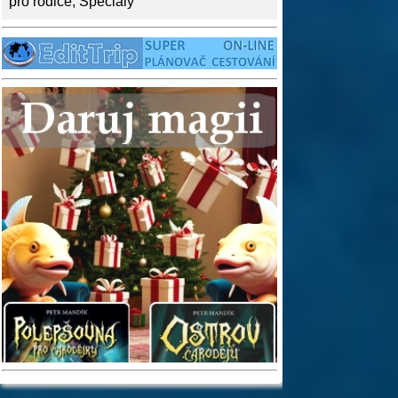
pro rodiče
,
Speciály