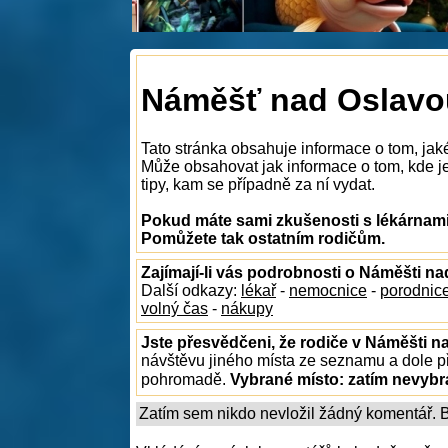
Náměšť nad Oslavou
Tato stránka obsahuje informace o tom, jak
Může obsahovat jak informace o tom, kde je
tipy, kam se případně za ní vydat.
Pokud máte sami zkušenosti s lékárnami
Pomůžete tak ostatním rodičům.
Zajímají-li vás podrobnosti o Náměšti n
Další odkazy:
lékař
-
nemocnice
-
porodnic
volný čas
-
nákupy
Jste přesvědčeni, že rodiče v Náměšti n
návštěvu jiného místa ze seznamu a dole př
pohromadě.
Vybrané místo:
zatím nevyb
Zatím sem nikdo nevložil žádný komentář. Bu