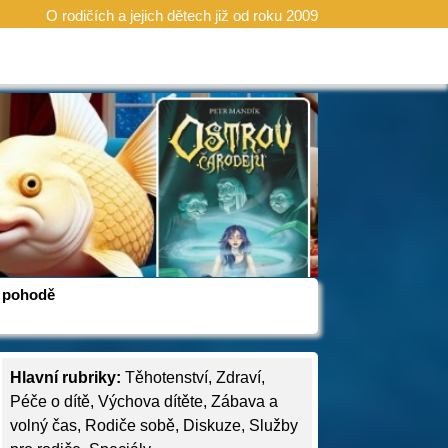
O rodičích a jejich dětech již od roku 2009
 v pohodě
Hlavní rubriky:
Těhotenství
,
Zdraví
,
Péče o dítě
,
Výchova dítěte
,
Zábava a
volný čas
,
Rodiče sobě
,
Diskuze
,
Služby