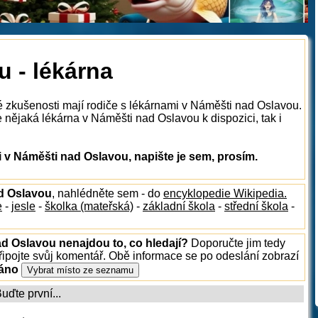
 - lékárna
é zkušenosti mají rodiče s lékárnami v Náměšti nad Oslavou.
 nějaká lékárna v Náměšti nad Oslavou k dispozici, tak i
 v Náměšti nad Oslavou, napište je sem, prosím.
ad Oslavou
, nahlédněte sem - do
encyklopedie Wikipedia.
e
-
jesle
-
školka (mateřská)
-
základní škola
-
střední škola
-
ad Oslavou nenajdou to, co hledají?
Doporučte jim tedy
ipojte svůj komentář. Obě informace se po odeslání zobrazí
ráno
ďte první...