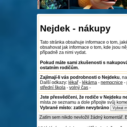
Nejdek - nákupy
Tato stránka obsahuje informace o tom, ja
obsahovat jak informace o tom, kde jsou něj
případně za nimi vydat.
Pokud máte sami zkušenosti s nakupován
ostatním rodičům.
Zajímají-li vás podrobnosti o Nejdeku
, n
Další odkazy:
lékař
-
lékárna
-
nemocnice
-
střední škola
-
volný čas
-
Jste přesvědčeni, že rodiče v Nejdeku ne
místa ze seznamu a dole připojte svůj kom
Vybrané místo:
zatím nevybráno
Zatím sem nikdo nevložil žádný komentář. Bu