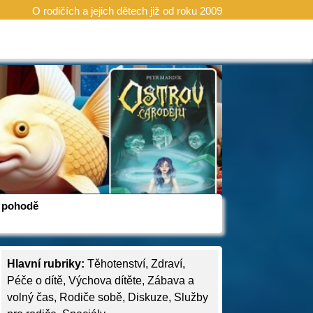
O rodičích a jejich dětech již od roku 2009
 v pohodě
Hlavní rubriky:
Těhotenství
,
Zdraví
,
Péče o dítě
,
Výchova dítěte
,
Zábava a
volný čas
,
Rodiče sobě
,
Diskuze
,
Služby