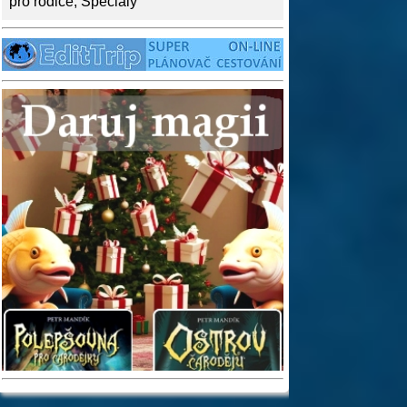
pro rodiče
,
Speciály