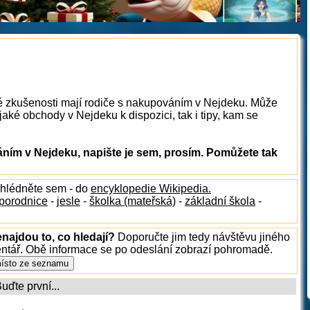
ké zkušenosti mají rodiče s nakupováním v Nejdeku. Může
aké obchody v Nejdeku k dispozici, tak i tipy, kam se
ím v Nejdeku, napište je sem, prosím. Pomůžete tak
ahlédněte sem - do
encyklopedie Wikipedia.
porodnice
-
jesle
-
školka (mateřská)
-
základní škola
-
najdou to, co hledají?
Doporučte jim tedy návštěvu jiného
entář. Obě informace se po odeslání zobrazí pohromadě.
ďte první...