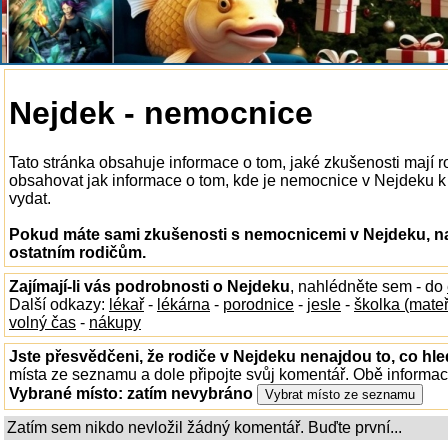
Nejdek - nemocnice
Tato stránka obsahuje informace o tom, jaké zkušenosti mají
obsahovat jak informace o tom, kde je nemocnice v Nejdeku k di
vydat.
Pokud máte sami zkušenosti s nemocnicemi v Nejdeku, na
ostatním rodičům.
Zajímají-li vás podrobnosti o Nejdeku
, nahlédněte sem - do
Další odkazy:
lékař
-
lékárna
-
porodnice
-
jesle
-
školka (mate
volný čas
-
nákupy
Jste přesvědčeni, že rodiče v Nejdeku nenajdou to, co hle
místa ze seznamu a dole připojte svůj komentář. Obě informa
Vybrané místo:
zatím nevybráno
Zatím sem nikdo nevložil žádný komentář. Buďte první...