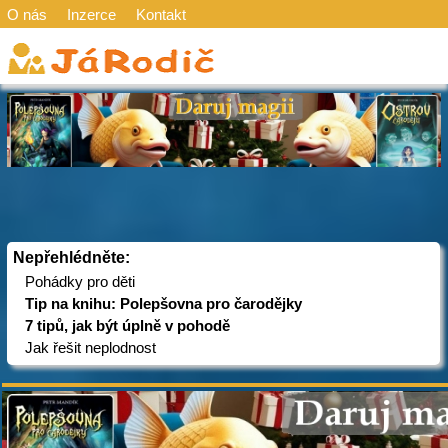
O nás
Inzerce
Kontakt
Nepřehlédněte:
Pohádky pro děti
Tip na knihu: Polepšovna pro čarodějky
7 tipů, jak být úplně v pohodě
Jak řešit neplodnost