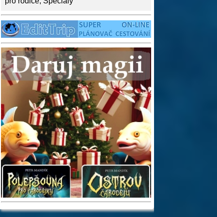
pro rodiče
,
Speciály