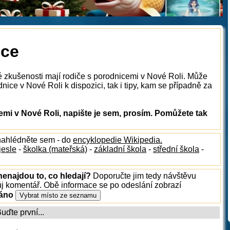
ice
é zkušenosti mají rodiče s porodnicemi v Nové Roli. Může
nice v Nové Roli k dispozici, tak i tipy, kam se případně za
mi v Nové Roli, napište je sem, prosím. Pomůžete tak
nahlédněte sem - do
encyklopedie Wikipedia.
jesle
-
školka (mateřská)
-
základní škola
-
střední škola
-
nenajdou to, co hledají?
Doporučte jim tedy návštěvu
ůj komentář. Obě informace se po odeslání zobrazí
ráno
ďte první...