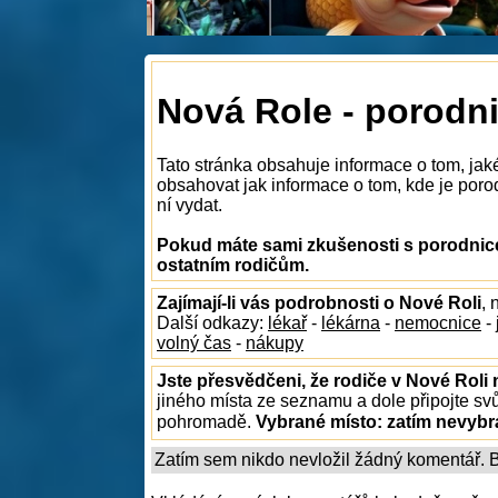
Nová Role - porodn
Tato stránka obsahuje informace o tom, jak
obsahovat jak informace o tom, kde je porod
ní vydat.
Pokud máte sami zkušenosti s porodnice
ostatním rodičům.
Zajímají-li vás podrobnosti o Nové Roli
, 
Další odkazy:
lékař
-
lékárna
-
nemocnice
-
volný čas
-
nákupy
Jste přesvědčeni, že rodiče v Nové Roli 
jiného místa ze seznamu a dole připojte sv
pohromadě.
Vybrané místo:
zatím nevyb
Zatím sem nikdo nevložil žádný komentář. Bu