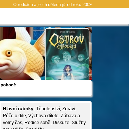
O rodičích a jejich dětech již od roku 2009
 v pohodě
Hlavní rubriky:
Těhotenství
,
Zdraví
,
Péče o dítě
,
Výchova dítěte
,
Zábava a
volný čas
,
Rodiče sobě
,
Diskuze
,
Služby