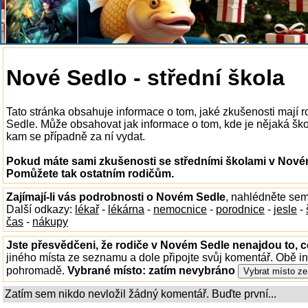
Nové Sedlo - střední škola
Tato stránka obsahuje informace o tom, jaké zkušenosti mají 
Sedle. Může obsahovat jak informace o tom, kde je nějaká škola
kam se případně za ní vydat.
Pokud máte sami zkušenosti se středními školami v Novém
Pomůžete tak ostatním rodičům.
Zajímají-li vás podrobnosti o Novém Sedle
, nahlédněte sem
Další odkazy:
lékař
-
lékárna
-
nemocnice
-
porodnice
-
jesle
-
čas
-
nákupy
Jste přesvědčeni, že rodiče v Novém Sedle nenajdou to, c
jiného místa ze seznamu a dole připojte svůj komentář. Obě i
pohromadě.
Vybrané místo:
zatím nevybráno
Zatím sem nikdo nevložil žádný komentář. Buďte první...