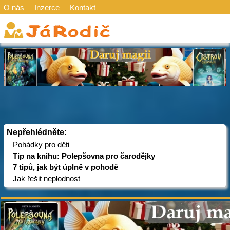
O nás
Inzerce
Kontakt
Nepřehlédněte:
Pohádky pro děti
Tip na knihu: Polepšovna pro čarodějky
7 tipů, jak být úplně v pohodě
Jak řešit neplodnost