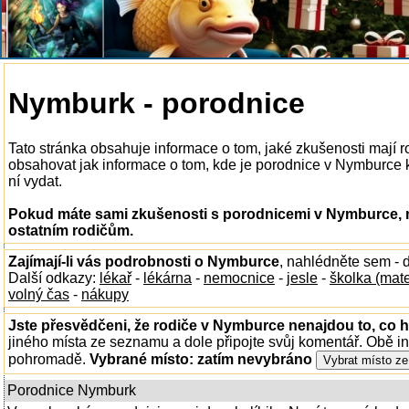
Nymburk - porodnice
Tato stránka obsahuje informace o tom, jaké zkušenosti mají
obsahovat jak informace o tom, kde je porodnice v Nymburce k d
ní vydat.
Pokud máte sami zkušenosti s porodnicemi v Nymburce, n
ostatním rodičům.
Zajímají-li vás podrobnosti o Nymburce
, nahlédněte sem -
Další odkazy:
lékař
-
lékárna
-
nemocnice
-
jesle
-
školka (mat
volný čas
-
nákupy
Jste přesvědčeni, že rodiče v Nymburce nenajdou to, co h
jiného místa ze seznamu a dole připojte svůj komentář. Obě i
pohromadě.
Vybrané místo:
zatím nevybráno
Porodnice Nymburk