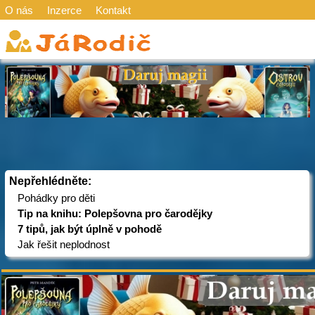
O nás
Inzerce
Kontakt
Nepřehlédněte:
Pohádky pro děti
Tip na knihu: Polepšovna pro čarodějky
7 tipů, jak být úplně v pohodě
Jak řešit neplodnost