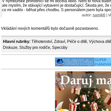
V nymburské prorodnici se mi docela líbilo. Není to nová bud
ale myslím, že stávající vybavení je dostačující. Škoda jen, že 
co mi vadilo - běhat přes chodbu. S personálem jsem byla spo
autor:
samik6
| v
Vkládání nových komentářů bylo dočasně pozastaveno.
Hlavní rubriky:
Těhotenství
,
Zdraví
,
Péče o dítě
,
Výchova dít
Diskuze
,
Služby pro rodiče
,
Speciály