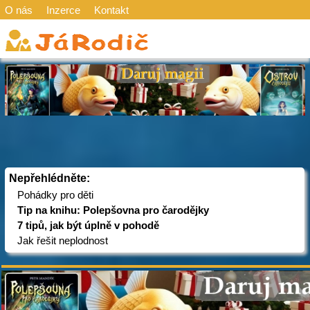
O nás
Inzerce
Kontakt
Nepřehlédněte:
Pohádky pro děti
Tip na knihu: Polepšovna pro čarodějky
7 tipů, jak být úplně v pohodě
Jak řešit neplodnost