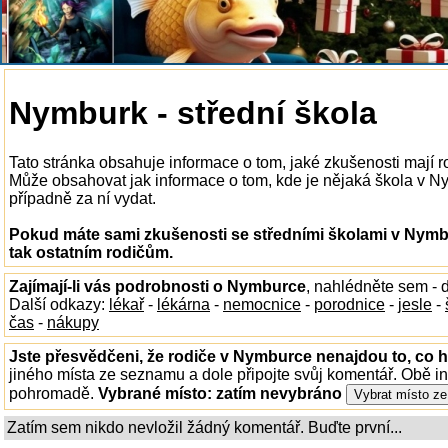
Nymburk - střední škola
Tato stránka obsahuje informace o tom, jaké zkušenosti mají 
Může obsahovat jak informace o tom, kde je nějaká škola v Nym
případně za ní vydat.
Pokud máte sami zkušenosti se středními školami v Nymb
tak ostatním rodičům.
Zajímají-li vás podrobnosti o Nymburce
, nahlédněte sem -
Další odkazy:
lékař
-
lékárna
-
nemocnice
-
porodnice
-
jesle
-
čas
-
nákupy
Jste přesvědčeni, že rodiče v Nymburce nenajdou to, co h
jiného místa ze seznamu a dole připojte svůj komentář. Obě i
pohromadě.
Vybrané místo:
zatím nevybráno
Zatím sem nikdo nevložil žádný komentář. Buďte první...