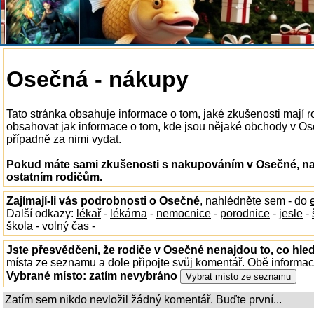
Osečná - nákupy
Tato stránka obsahuje informace o tom, jaké zkušenosti mají
obsahovat jak informace o tom, kde jsou nějaké obchody v Oseč
případně za nimi vydat.
Pokud máte sami zkušenosti s nakupováním v Osečné, nap
ostatním rodičům.
Zajímají-li vás podrobnosti o Osečné
, nahlédněte sem - do
Další odkazy:
lékař
-
lékárna
-
nemocnice
-
porodnice
-
jesle
-
škola
-
volný čas
-
Jste přesvědčeni, že rodiče v Osečné nenajdou to, co hled
místa ze seznamu a dole připojte svůj komentář. Obě informa
Vybrané místo:
zatím nevybráno
Zatím sem nikdo nevložil žádný komentář. Buďte první...