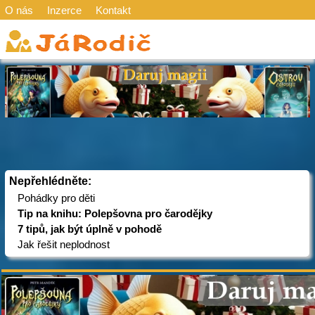
O nás
Inzerce
Kontakt
Nepřehlédněte:
Pohádky pro děti
Tip na knihu: Polepšovna pro čarodějky
7 tipů, jak být úplně v pohodě
Jak řešit neplodnost