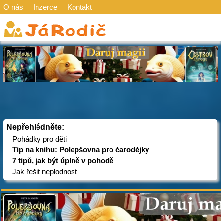
O nás
Inzerce
Kontakt
Nepřehlédněte:
Pohádky pro děti
Tip na knihu: Polepšovna pro čarodějky
7 tipů, jak být úplně v pohodě
Jak řešit neplodnost