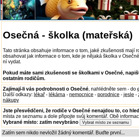
Osečná - školka (mateřská)
Tato stránka obsahuje informace o tom, jaké zkušenosti mají 
obsahovat jak informace o tom, kde je nějaká školka v Osečné k
ní vydat.
Pokud máte sami zkušenosti se školkami v Osečné, napišt
ostatním rodičům.
Zajímají-li vás podrobnosti o Osečné
, nahlédněte sem - do
Další odkazy:
lékař
-
lékárna
-
nemocnice
-
porodnice
-
jesle
-
nákupy
Jste přesvědčeni, že rodiče v Osečné nenajdou to, co hled
místa ze seznamu a dole připojte svůj komentář. Obě informa
Vybrané místo:
zatím nevybráno
Zatím sem nikdo nevložil žádný komentář. Buďte první...