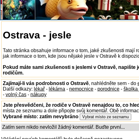
Ostrava - jesle
Tato stránka obsahuje informace o tom, jaké zkušenosti mají 
jak informace o tom, kde jsou nějaké jesle v Ostravě k dispozici
Pokud máte sami zkušenosti s jeslemi v Ostravě, napište 
rodičům.
Zajímají-li vás podrobnosti o Ostravě
, nahlédněte sem - do
Další odkazy:
lékař
-
lékárna
-
nemocnice
-
porodnice
-
školka
-
volný čas
-
nákupy
Jste přesvědčeni, že rodiče v Ostravě nenajdou to, co hled
místa ze seznamu a dole připojte svůj komentář. Obě informa
Vybrané místo:
zatím nevybráno
Zatím sem nikdo nevložil žádný komentář. Buďte první...