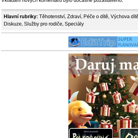
Vkládání nových komentářů bylo dočasně pozastaveno.
Hlavní rubriky:
Těhotenství
,
Zdraví
,
Péče o dítě
,
Výchova dít
Diskuze
,
Služby pro rodiče
,
Speciály